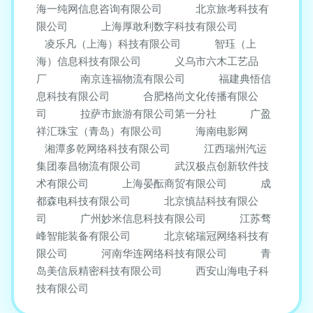
海一纯网信息咨询有限公司
北京旅考科技有
限公司
上海厚敢利数字科技有限公司
凌乐凡（上海）科技有限公司
智珏（上
海）信息科技有限公司
义乌市六木工艺品
厂
南京连福物流有限公司
福建典悟信
息科技有限公司
合肥格尚文化传播有限公
司
拉萨市旅游有限公司第一分社
广盈
祥汇珠宝（青岛）有限公司
海南电影网
湘潭多乾网络科技有限公司
江西瑞州汽运
集团泰昌物流有限公司
武汉极点创新软件技
术有限公司
上海晏酝商贸有限公司
成
都森电科技有限公司
北京慎喆科技有限公
司
广州妙米信息科技有限公司
江苏骛
峰智能装备有限公司
北京铭瑞冠网络科技有
限公司
河南华连网络科技有限公司
青
岛美信辰精密科技有限公司
西安山海电子科
技有限公司