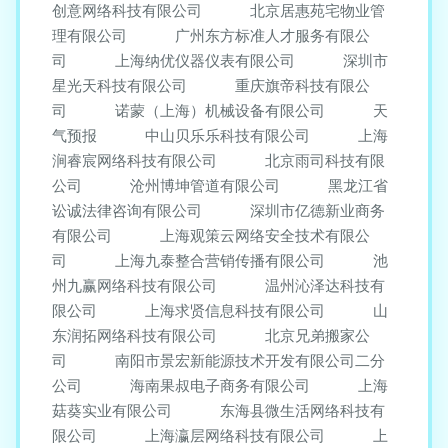
创意网络科技有限公司
北京居惠苑宅物业管
理有限公司
广州东方标准人才服务有限公
司
上海纳优仪器仪表有限公司
深圳市
星光天科技有限公司
重庆旗帝科技有限公
司
诺蒙（上海）机械设备有限公司
天
气预报
中山贝乐乐科技有限公司
上海
涧睿宸网络科技有限公司
北京雨司科技有限
公司
沧州博坤管道有限公司
黑龙江省
讼诚法律咨询有限公司
深圳市亿德新业商务
有限公司
上海观策云网络安全技术有限公
司
上海九泰整合营销传播有限公司
池
州九赢网络科技有限公司
温州沁泽达科技有
限公司
上海求贤信息科技有限公司
山
东润拓网络科技有限公司
北京兄弟搬家公
司
南阳市景宏新能源技术开发有限公司二分
公司
海南果叔电子商务有限公司
上海
菇葵实业有限公司
东海县微生活网络科技有
限公司
上海瀛层网络科技有限公司
上