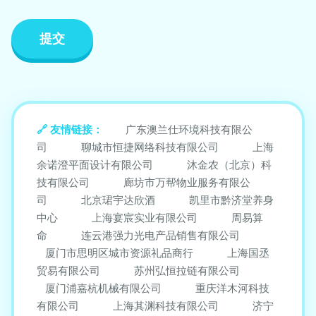
友情链接：
广东澳兰仕环境科技有限公
司
聊城市恒捷网络科技有限公司
上海
余诺澄平面设计有限公司
沐金农（北京）科
技有限公司
廊坊市万帮物业服务有限公
司
北京珺宇达欣酒
凯里市黔济堂养身
中心
上海宴宸实业有限公司
周易算
命
连云港强力光电产品销售有限公司
厦门市思明区城市资源礼品商行
上海国丞
贸易有限公司
苏州弘恒拉链有限公司
厦门浦嘉杭机械有限公司
重庆洋木河科技
有限公司
上海其渊科技有限公司
济宁